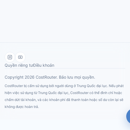
Liên hệ
Chọn kênh phù hợp nhất với yêu cầu của bạn.
Chat với chúng tôi
Dành cho câu hỏi cần hỗ trợ nhanh khi bạn
đang dùng CostRouter.
Hỗ trợ khách hàng
Quyền riêng tư
Điều khoản
support@costrouter.ai
Copyright 2026 CostRouter. Bảo lưu mọi quyền.
CostRouter bị cấm sử dụng bởi người dùng ở Trung Quốc đại lục. Nếu phát
Liên hệ kinh doanh
hiện việc sử dụng từ Trung Quốc đại lục, CostRouter có thể đình chỉ hoặc
sales@costrouter.ai
chấm dứt tài khoản, và các khoản phí đã thanh toán hoặc số dư còn lại sẽ
không được hoàn trả.