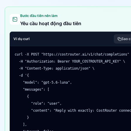
Bước đầu tiên nên làm
Yêu cầu hoạt động đầu tiên
Ví dụ curl
Sao 
curl -X POST "https://costrouter.ai/v1/chat/completions" 
  -H "Authorization: Bearer YOUR_COSTROUTER_API_KEY" \

  -H "Content-Type: application/json" \

  -d '{

    "model": "gpt-5.6-luna",

    "messages": [

      {

        "role": "user",

        "content": "Reply with exactly: CostRouter connec
      }

    ],
